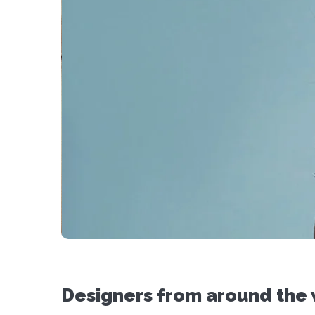
Designers from around the