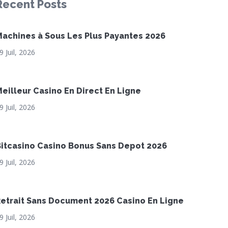
Recent Posts
achines à Sous Les Plus Payantes 2026
9 Juil, 2026
eilleur Casino En Direct En Ligne
9 Juil, 2026
itcasino Casino Bonus Sans Depot 2026
9 Juil, 2026
etrait Sans Document 2026 Casino En Ligne
9 Juil, 2026