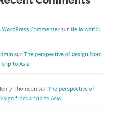
Recent Comments
A WordPress Commenter
sur
Hello world!
admin
sur
The perspective of design from
 trip to Asia
Henry Thomson
sur
The perspective of
esign from a trip to Asia