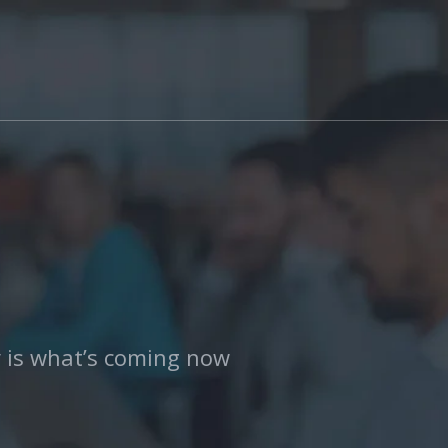
 is what’s coming now