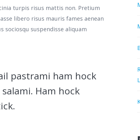
cinia turpis risus mattis non. Pretium
tasse libero risus mauris fames aenean
M
cus sociosqu suspendisse aliquam
ail pastrami ham hock
 salami. Ham hock
ick.