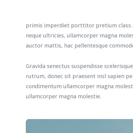
primis imperdiet porttitor pretium class 
neque ultricies, ullamcorper magna moles
auctor mattis, hac pellentesque commodo 
Gravida senectus suspendisse scelerisqu
rutrum, donec sit praesent nisl sapien pe
condimentum ullamcorper magna molestie
ullamcorper magna molestie.