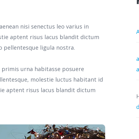
aenean nisi senectus leo varius in
tie aptent risus lacus blandit dictum
pellentesque ligula nostra.
e primis urna habitasse posuere
a
llentesque, molestie luctus habitant id
 aptent risus lacus blandit dictum
d