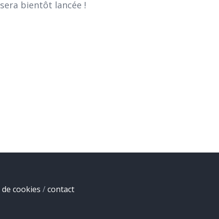
sera bientôt lancée !
e de cookies
/
contact